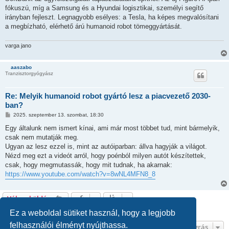
s
fókuszú, míg a Samsung és a Hyundai logisztikai, személyi segítő
irányban fejleszt. Legnagyobb esélyes: a Tesla, ha képes megvalósítani
a megbízható, elérhető árú humanoid robot tömeggyártását.
varga jano
aaszabo
Tranzisztorgyógyász
Re: Melyik humanoid robot gyártó lesz a piacvezető 2030-
ban?
H
2025. szeptember 13. szombat, 18:30
o
z
Egy általunk nem ismert kínai, ami már most többet tud, mint bármelyik,
z
csak nem mutatják meg.
á
s
Ugyan az lesz ezzel is, mint az autóiparban: állva hagyják a világot.
z
Nézd meg ezt a videót arról, hogy poénból milyen autót készítettek,
ó
l
csak, hogy megmutassák, hogy mit tudnak, ha akarnak:
á
https://www.youtube.com/watch?v=8wNL4MFN8_8
s
Válasz küldése
2 hozzászólás • Oldal:
1
/
1
Ez a weboldal sütiket használ, hogy a legjobb
felhasználói élményt nyújthassa.
Ugrás