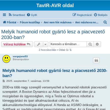
TavIR-AVR oldal
Smartfeed
GyIK
Regisztráció
Belépés
K
Főoldal
Fórum kezdőlap
Ami nem fért máshova
Ami máshova nem besorolható...
e
Melyik humanoid robot gyártó lesz a piacvezető
r
2030-ban?
e
Keresés
Részlet
Válasz küldése
s
2 hozzászólás • Oldal:
1
/
1
é
vargajano53
s
Bitmanipulátor
Melyik humanoid robot gyártó lesz a piacvezető 2030-
ban?
H
2025. szeptember 7. vasárnap, 13:59
o
z
2030-ra több nagy szereplő versenyezhet a humanoid robotok piacvezető
z
szerepéért. A Boston Dynamics az Atlas fejlesztéseivel élen jár a
á
s
mozgásban és ügyességben, míg a Tesla az Optimus robottal a
z
tömeggyártást és ipari alkalmazásokat célozza, AI és
ó
l
akkumulátortechnológiai előnyeivel. A Honda az ASIMO örökségére, a
á
SoftBank az ügyfélszolgálati tapasztalataira építhet. Az új Figure AI ipari