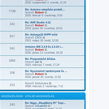
z
s
t
2025. szeptember 3. szerda, 11:24
z
m
o
á
e
l
Re: Arduino telepítési problé…
s
7738
g
s
U
Szerző:
Robert
z
t
ó
t
2025. február 9. vasárnap, 9:55
ó
e
h
o
l
k
o
l
á
Re: AVR Studio 4.12
i
z
242
s
s
U
Szerző:
Robert
n
z
ó
m
t
2018. június 30. szombat, 18:01
t
á
h
e
o
é
s
o
g
l
s
z
Re: Atmega32 HVPP mód
z
t
917
s
U
e
ó
Szerző:
ChCh
z
e
ó
t
l
2023. május 30. kedd, 12:00
á
k
h
o
á
s
i
o
l
s
Arduino IDE 2.3.9 és 2.3.10 t…
z
n
341
z
s
m
U
Szerző:
Robert
ó
t
z
ó
e
t
2026. június 13. szombat, 16:18
l
é
á
h
g
o
á
s
s
o
t
l
Re: Programkód átírása
s
e
z
1882
z
e
s
U
Szerző:
pipi
m
ó
z
k
ó
t
2023. március 7. kedd, 17:24
e
l
á
i
h
o
g
á
s
n
o
l
t
Re: Nyomtatott tankönyvek és …
s
z
t
106
z
s
e
U
Szerző:
Robert
m
ó
é
z
ó
k
t
2016. január 20. szerda, 11:52
e
l
s
á
h
i
o
g
á
e
s
o
n
l
U
Szerző:
funkykutya
t
s
z
313
z
t
s
t
2008. március 2. vasárnap, 7:11
e
m
ó
z
é
ó
o
k
e
l
á
s
h
l
i
g
á
s
e
o
s
n
t
s
HOZZÁSZÓLÁSOK
UTOLSÓ HOZZÁSZÓLÁS
z
z
ó
t
e
m
ó
z
h
é
k
e
l
Re: Nagy „RaspBerry Pi” Topi…
á
o
s
243
i
g
á
U
Szerző:
virtualm64
s
z
e
n
t
s
t
2019. november 5. kedd, 21:30
z