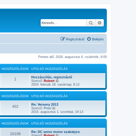
Keresés
Részletes keresés
Regisztráció
Belépés
Pontos idő: 2026. augusztus 6. csütörtök, 8:05
HOZZÁSZÓLÁSOK
UTOLSÓ HOZZÁSZÓLÁS
Hozzászólás, regisztráció
1
U
Szerző:
Robert
t
2024. február 18. vasárnap, 8:12
o
l
s
HOZZÁSZÓLÁSOK
UTOLSÓ HOZZÁSZÓLÁS
ó
h
Re: Verseny 2013
o
402
U
Szerző:
Proci
z
t
2015. augusztus 1. szombat, 19:13
z
o
á
l
s
s
HOZZÁSZÓLÁSOK
UTOLSÓ HOZZÁSZÓLÁS
z
ó
ó
h
l
Re: DC servo motor szabalyzo
o
16108
á
U
Szerző:
Robert