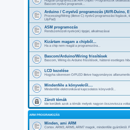
Hogyan programozzak AVR chipet? Programozók beállításai.
Bascom nyelvű programok...
Arduino / C-nyelvű programozás (AVR-Duino, Et
Processing/Wiring (illetve C) nyelvű programozási fogások, t
LilyPad)
ASM programozás
Rendszerközeli nyelv(ek) tippjei, alkalmazásai
Kizártam magam a chipből...
Ha a chip nem reagál a programozóra...
Bascom/Arduino/Wiring frissítések
Bascom, Wiring és Arduino frissítések, hátterei esetleges hib
LCD kezelése
Hogyha sikeresen O/PLED illetve hagyományos alfanumerikus -
Mindenféle a könyvekről....
Mindenféle elektronikával kapcsolatos könyvelről...
Zárolt témák
Ide kerültek azok a témák melyek nagyon összevissza voltak
ARM PROGRAMOZÁS
Minden, ami ARM
Cortex. ARM3, ARM5, ARM7 magok, mindenféle gyártóktól. P