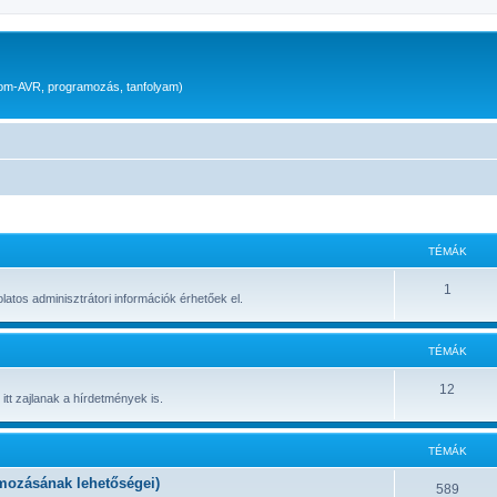
scom-AVR, programozás, tanfolyam)
TÉMÁK
1
atos adminisztrátori információk érhetőek el.
TÉMÁK
12
 itt zajlanak a hírdetmények is.
TÉMÁK
ozásának lehetőségei)
589