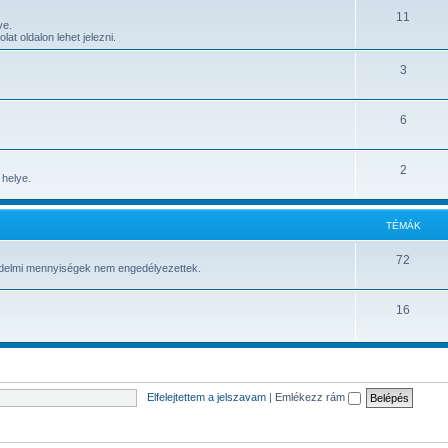
11
ye.
t oldalon lehet jelezni.
3
6
2
 helye.
TÉMÁK
72
kedelmi mennyiségek nem engedélyezettek.
16
Elfelejtettem a jelszavam
|
Emlékezz rám