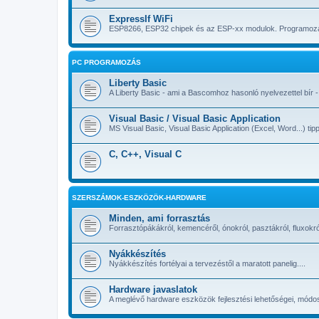
ExpressIf WiFi
ESP8266, ESP32 chipek és az ESP-xx modulok. Programozási
PC PROGRAMOZÁS
Liberty Basic
A Liberty Basic - ami a Bascomhoz hasonló nyelvezettel bír -
Visual Basic / Visual Basic Application
MS Visual Basic, Visual Basic Application (Excel, Word...) t
C, C++, Visual C
SZERSZÁMOK-ESZKÖZÖK-HARDWARE
Minden, ami forrasztás
Forrasztópákákról, kemencéről, ónokról, pasztákról, fluxokról
Nyákkészítés
Nyákkészítés fortélyai a tervezéstől a maratott panelig....
Hardware javaslatok
A meglévő hardware eszközök fejlesztési lehetőségei, módos