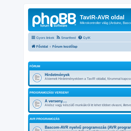
TavIR-AVR oldal
Mikrokontroller világ (Arduino, Ba
Gyors linkek
Smartfeed
GyIK
Főoldal
Fórum kezdőlap
FÓRUM
Hirdetmények
A kiemelt Hirdetményekben a TavIR oldallal, fórummal kapcsol
PROGRAMOZÁSI VERSENY
A verseny....
A kész vagy készülő munkákról itt lehet többet olvasni, illetve
AVR PROGRAMOZÁS
Bascom-AVR nyelvű programozás (AVR program