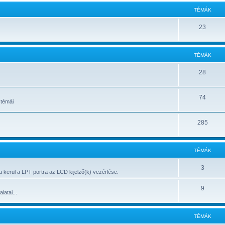
TÉMÁK
23
TÉMÁK
28
74
 témái
285
TÉMÁK
3
 kerül a LPT portra az LCD kijelző(k) vezérlése.
9
atai...
TÉMÁK