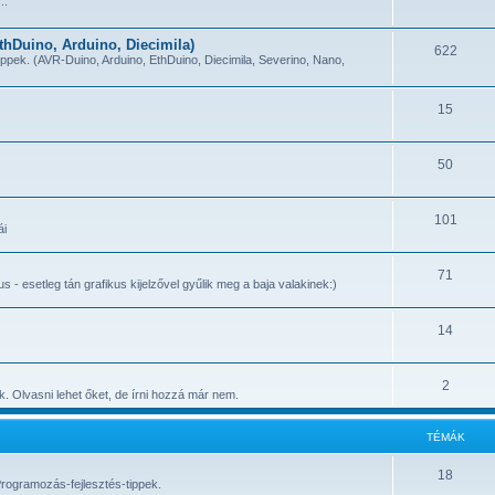
..
hDuino, Arduino, Diecimila)
622
ippek. (AVR-Duino, Arduino, EthDuino, Diecimila, Severino, Nano,
15
50
101
ái
71
 esetleg tán grafikus kijelzővel gyűlik meg a baja valakinek:)
14
2
. Olvasni lehet őket, de írni hozzá már nem.
TÉMÁK
18
rogramozás-fejlesztés-tippek.