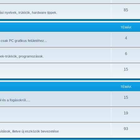
85
 nyelvek, trükkök, hardware tippek.
TÉMÁK
4
 csak PC grafikus felületéhez...
6
ippek-trükkök, programozások.
15
TÉMÁK
15
 és a fogásokról.....
19
93
ítások, illetve új eszközök bevezetése