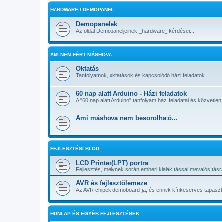
HARDWARE / DEMOPANEL
Demopanelek
Az oldal Demopaneljeinek _hardware_ kérdései...
AMI NEM FÉRT MÁSHOVA
Oktatás
Tanfolyamok, oktatások és kapcsolódó házi feladatok...
60 nap alatt Arduino - Házi feladatok
A "60 nap alatt Arduino" tanfolyam házi feladatai és közvetlen
Ami máshova nem besorolható...
FEJLESZTÉSI BLOG
LCD Printer(LPT) portra
Fejlesztés, melynek során emberi kialakítással mevalósításra
AVR és fejlesztőlemeze
Az AVR chipek demoboard-ja, és ennek kínkeserves tapasztal
HONLAP ÉS EGYÉB FEJLESZTÉSEK