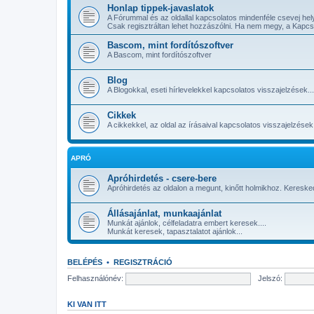
Honlap tippek-javaslatok
A Fórummal és az oldallal kapcsolatos mindenféle csevej hel
Csak regisztráltan lehet hozzászólni. Ha nem megy, a Kapcsola
Bascom, mint fordítószoftver
A Bascom, mint fordítószoftver
Blog
A Blogokkal, eseti hírlevelekkel kapcsolatos visszajelzések...
Cikkek
A cikkekkel, az oldal az írásaival kapcsolatos visszajelzések
APRÓ
Apróhirdetés - csere-bere
Apróhirdetés az oldalon a megunt, kinőtt holmikhoz. Keres
Állásajánlat, munkaajánlat
Munkát ajánlok, célfeladatra embert keresek....
Munkát keresek, tapasztalatot ajánlok...
BELÉPÉS
•
REGISZTRÁCIÓ
Felhasználónév:
Jelszó:
KI VAN ITT